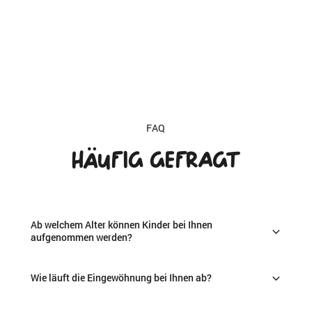
FAQ
Häufig
gefragt
Ab welchem Alter können Kinder bei Ihnen
aufgenommen werden?
Wir nehmen Kinder ab dem ersten bzw. dritten Lebensjahr
Wie läuft die Eingewöhnung bei Ihnen ab?
auf. Ab wann genau ein Platz frei ist, hängt vom Standort
ab – fragen Sie uns gern direkt.