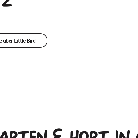
tz
über Little Bird
arten & Hort in