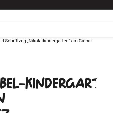
öbel-Kindergarte
n