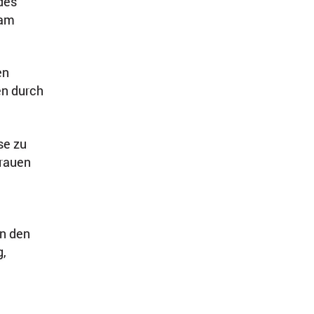
des
 am
en
en durch
se zu
trauen
in den
g,