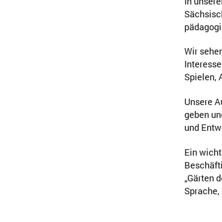
In unsere
Sächsisc
pädagogis
Wir sehen
Interesse
Spielen,
Unsere Au
geben und
und Entw
Ein wicht
Beschäfti
„Gärten d
Sprache, 