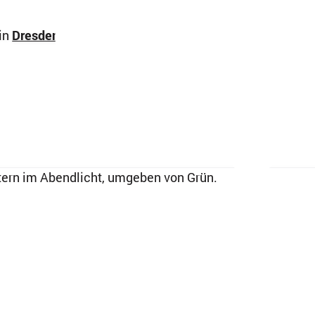
in
Dresden-Klotzsche
,