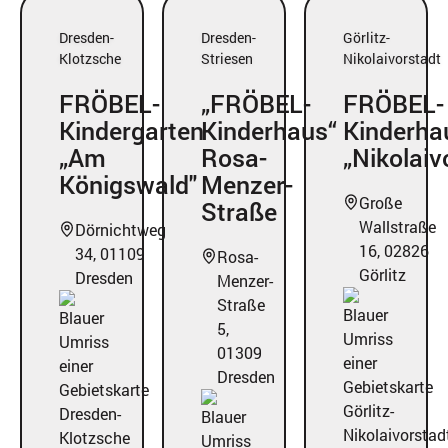
Dresden-
Dresden-
Görlitz-
Klotzsche
Striesen
Nikolaivorstadt
FRÖBEL-
„FRÖBEL-
FRÖBEL-
Kindergarten
Kinderhaus“
Kinderha
„Am
Rosa-
„Nikolaiv
Königswald"
Menzer-
Große
Straße
Wallstraße
Dörnichtweg
16, 02826
34, 01109
Rosa-
Görlitz
Dresden
Menzer-
Straße
5,
01309
Dresden