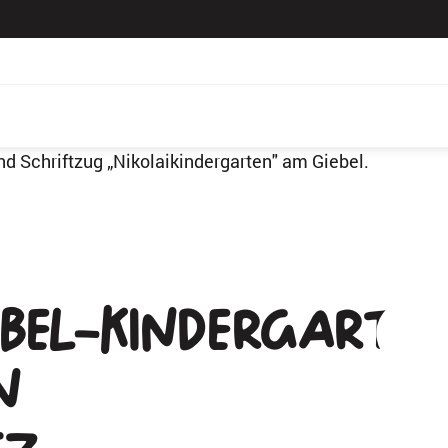
öbel-Kindergarte
n