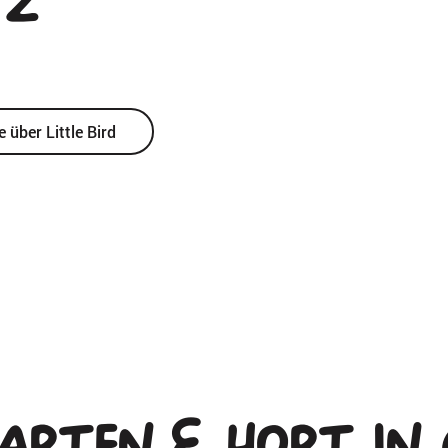
tz
über Little Bird
arten & Hort in